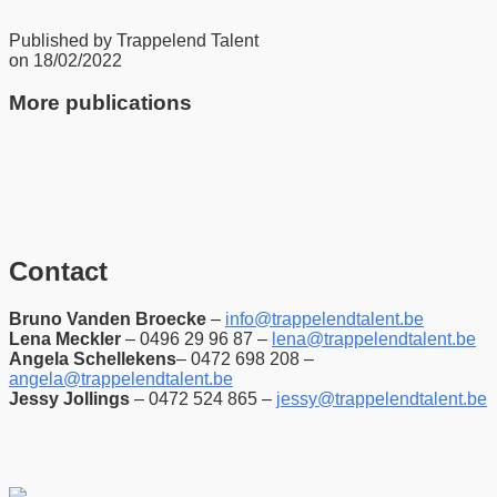
Published by
Trappelend Talent
on
18/02/2022
More publications
Contact
Bruno Vanden Broecke
–
info@trappelendtalent.be
Lena Meckler
– 0496 29 96 87 –
lena@trappelendtalent.be
Angela Schellekens
– 0472 698 208 –
angela@trappelendtalent.be
Jessy Jollings
– 0472 524 865 –
jessy@trappelendtalent.be