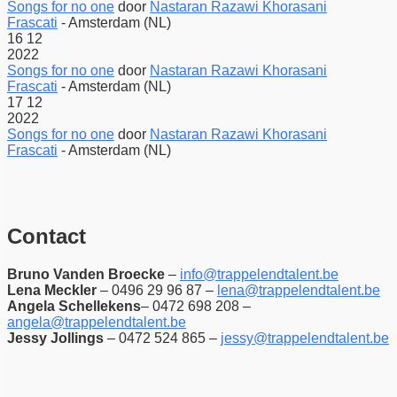
Songs for no one
door
Nastaran Razawi Khorasani
Frascati
-
Amsterdam (NL)
16
12
2022
Songs for no one
door
Nastaran Razawi Khorasani
Frascati
-
Amsterdam (NL)
17
12
2022
Songs for no one
door
Nastaran Razawi Khorasani
Frascati
-
Amsterdam (NL)
Contact
Bruno Vanden Broecke
–
info@trappelendtalent.be
Lena Meckler
– 0496 29 96 87 –
lena@trappelendtalent.be
Angela Schellekens
– 0472 698 208 –
angela@trappelendtalent.be
Jessy Jollings
– 0472 524 865 –
jessy@trappelendtalent.be