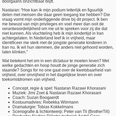
doorgaans onzichtbaar blijft.
Nastaran: “Hoe kan ik mijn podium letterlijk en figuurlijk
delen met mensen die daar geen toegang toe hebben? Die
vraag vormt mijn onderliggende drive bij dit project. Ik ben
me bewust van mijn privileges en voel meer dan ooit de
verantwoordelijkheid om me uit te spreken voor zij die dat
niet kunnen. Als vluchteling heb ik mijn kindertijd in Iran
achtergelaten. In Nederland leef ik in vrijheid, maar
identificeer me sterk met de jongste generatie kinderen in
Iran nu. Ik wil hun stemmen, die anders niet gehoord worden,
laten klinken.”
Wat betekent het om in een dictatuur te moeten leven? Met
welke gedachten en hoop houdt de jonge generatie zich
staande? Songs for no one gaat over de kwetsbaarheid van
vrijheid, over onvrijheid in het dagelijkse leven en over
toekomstdromen van vrijheid.
Concept, regie & spel: Nastaran Razawi Khorasani
Muziek: Jimi Zoet & Nastaran Razawi Khorasani
Coach: Suzan Boogaerdt
Kostuumadvies: Rebekka Wörmann
Dramaturgie: Tobias Kokkelmans
Scenografie & lichtontwerp: Peter van Til (BrotherTill)