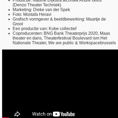
Productie: Nadine Dijkstra techniek André Goos
(Denzo Theater Techniek)
Marketing: Dieke van der Spek
Foto: Mostafa Heravi
Grafisch vormgever & beeldbewerking: Maartje de
Groot
Een productie van: Kobe collectief
Coproducenten: BNG Bank Theaterprijs 2020, Maas
theater en dans, Theaterfestival Boulevard ism Het
Nationale Theater, We are public & Workspacebrussels