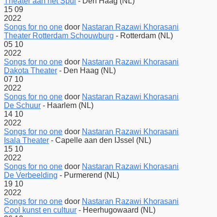
Theater aan het Spui
-
Den Haag (NL)
15
09
2022
Songs for no one
door
Nastaran Razawi Khorasani
Theater Rotterdam Schouwburg
-
Rotterdam (NL)
05
10
2022
Songs for no one
door
Nastaran Razawi Khorasani
Dakota Theater
-
Den Haag (NL)
07
10
2022
Songs for no one
door
Nastaran Razawi Khorasani
De Schuur
-
Haarlem (NL)
14
10
2022
Songs for no one
door
Nastaran Razawi Khorasani
Isala Theater
-
Capelle aan den IJssel (NL)
15
10
2022
Songs for no one
door
Nastaran Razawi Khorasani
De Verbeelding
-
Purmerend (NL)
19
10
2022
Songs for no one
door
Nastaran Razawi Khorasani
Cool kunst en cultuur
-
Heerhugowaard (NL)