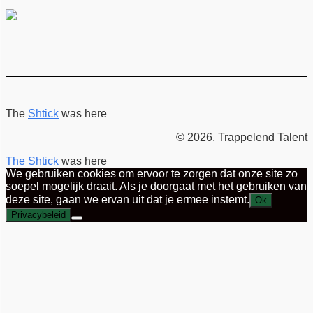
The
Shtick
was here
© 2026. Trappelend Talent
The Shtick
was here
We gebruiken cookies om ervoor te zorgen dat onze site zo
soepel mogelijk draait. Als je doorgaat met het gebruiken van
deze site, gaan we ervan uit dat je ermee instemt.
Ok
Privacybeleid